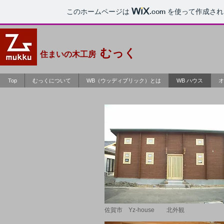
このホームページは
.com
を使って作成され
むっく
住まいの木工房
Top
むっくについて
WB（ウッディブリック）とは
WB ハウス
オ
佐賀市 Yz-house 北外観